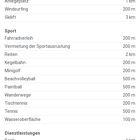
Anlegeplatz
1 km
Windsurfing
200 m
Skilift
3 km
Sport
Fahrradverleih
200 m
Vermietung der Sportausrüstung
200 m
Reiten
2 km
Kegelbahn
200 m
Minigolf
200 m
Beachvolleyball
500 m
Paintball
500 m
Wanderwege
200 m
Tischtennis
200 m
Tennis
500 m
Wasseroberfläche
100 m
Dienstleistungen