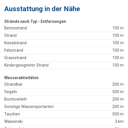
Ausstattung in der Nähe
Strände nach Typ - Entfernungen
Betonstrand
100 m
Strand
100 m
Kieselstrand
100 m
Felsstrand
100 m
Grassstrand
100 m
Kindergeeigneter Strand
100 m
Wasseraktivitäten
Strandbar
200 m
Segeln
500 m
Bootsverleih
200 m
Sonstige Wassersportarten
200 m
Tauchen
500 m
Wasserski
3 km