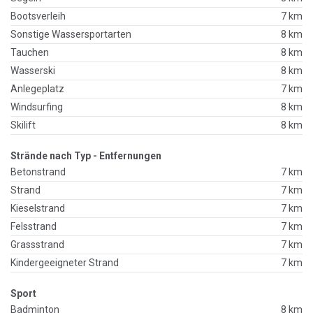
Bootsverleih
7 km
Sonstige Wassersportarten
8 km
Tauchen
8 km
Wasserski
8 km
Anlegeplatz
7 km
Windsurfing
8 km
Skilift
8 km
Strände nach Typ - Entfernungen
Betonstrand
7 km
Strand
7 km
Kieselstrand
7 km
Felsstrand
7 km
Grassstrand
7 km
Kindergeeigneter Strand
7 km
Sport
Badminton
8 km