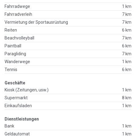
Fahrradwege
1 km
Fahrradverleih
7 km
Vermietung der Sportausrüstung
7 km
Reiten
6 km
Beachvolleyball
7 km
Paintball
6 km
Paragliding
7 km
Wanderwege
1 km
Tennis
6 km
Geschäfte
Kiosk (Zeitungen, usw.)
1 km
Supermarkt
8 km
Einkaufsladen
1 km
Dienstleistungen
Bank
1 km
Geldautomat
1 km