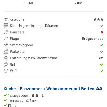
1 BAD
7 KM
Kategorie
Klima in gemeinsamen Räumen
Haustiere
Etage
Erdgeschoss
Swimmingpool
Parkplatz
Entfernung zum Stadtzentrum
1 km
Grill
Wi-Fi
Küche + Esszimmer + Wohnzimmer mit Betten
1x Liegecouch
2
2
Terrasse /m2 4 m
Klima