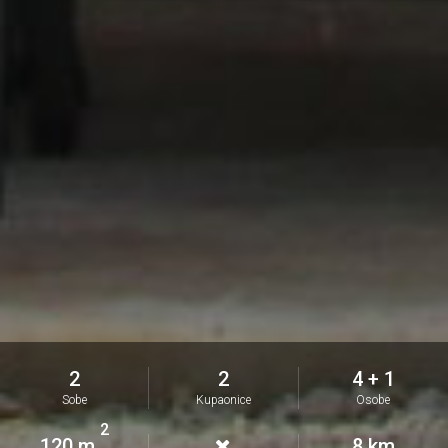
2
2
4 + 1
Sobe
Kupaonice
Osobe
2
120 m
8 km