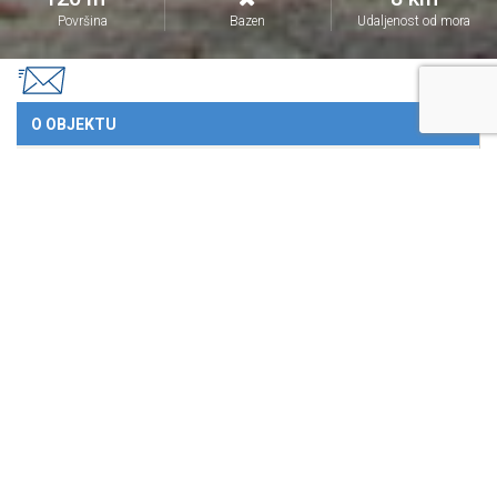
Površina
Bazen
Udaljenost od mora
O OBJEKTU
CIJENE I UVJETI
ODREDIŠTE, PLAŽE, ZANIMLJIVOSTI
RECENZIJE
LOKACIJA
REZERVIRAJ
OPIS
Holiday Home Vinković je komforan smještaj za boravak