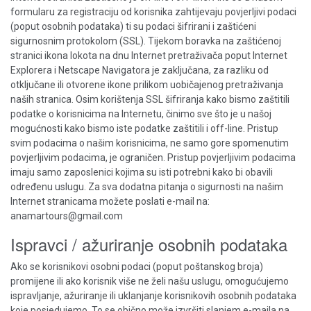
formularu za registraciju od korisnika zahtijevaju povjerljivi podaci
(poput osobnih podataka) ti su podaci šifrirani i zaštićeni
sigurnosnim protokolom (SSL). Tijekom boravka na zaštićenoj
stranici ikona lokota na dnu Internet pretraživača poput Internet
Explorera i Netscape Navigatora je zaključana, za razliku od
otključane ili otvorene ikone prilikom uobičajenog pretraživanja
naših stranica. Osim korištenja SSL šifriranja kako bismo zaštitili
podatke o korisnicima na Internetu, činimo sve što je u našoj
mogućnosti kako bismo iste podatke zaštitili i off-line. Pristup
svim podacima o našim korisnicima, ne samo gore spomenutim
povjerljivim podacima, je ograničen. Pristup povjerljivim podacima
imaju samo zaposlenici kojima su isti potrebni kako bi obavili
određenu uslugu. Za sva dodatna pitanja o sigurnosti na našim
Internet stranicama možete poslati e-mail na:
anamartours@gmail.com
Ispravci / ažuriranje osobnih podataka
Ako se korisnikovi osobni podaci (poput poštanskog broja)
promijene ili ako korisnik više ne želi našu uslugu, omogućujemo
ispravljanje, ažuriranje ili uklanjanje korisnikovih osobnih podataka
koje posjedujemo. To se obično može izvršiti slanjem e-maila na