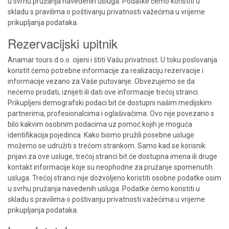
u svrhu pružanja navedenih usluga. Podatke ćemo koristiti u
skladu s pravilima o poštivanju privatnosti važećima u vrijeme
prikupljanja podataka.
Rezervacijski upitnik
Anamar tours d.o.o. cijeni i štiti Vašu privatnost. U toku poslovanja
koristit ćemo potrebne informacije za realizaciju rezervacije i
informacije vezano za Vaše putovanje. Obvezujemo se da
nećemo prodati, iznijeti ili dati ove informacije trećoj stranci.
Prikupljeni demografski podaci bit će dostupni našim medijskim
partnerima, profesionalcima i oglašivačima. Ovo nije povezano s
bilo kakvim osobnim podacima uz pomoć kojih je moguća
identifikacija pojedinca. Kako bismo pružili posebne usluge
možemo se udružiti s trećom strankom. Samo kad se korisnik
prijavi za ove usluge, trećoj stranci bit će dostupna imena ili druge
kontakt informacije koje su neophodne za pružanje spomenutih
usluga. Trećoj stranci nije dozvoljeno koristiti osobne podatke osim
u svrhu pružanja navedenih usluga. Podatke ćemo koristiti u
skladu s pravilima o poštivanju privatnosti važećima u vrijeme
prikupljanja podataka.